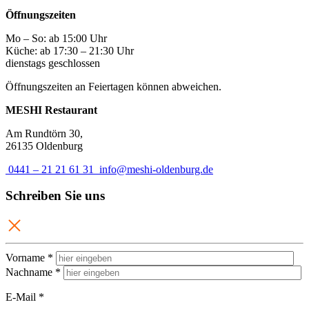
Öffnungszeiten
Mo – So: ab 15:00 Uhr
Küche: ab 17:30 – 21:30 Uhr
dienstags geschlossen
Öffnungszeiten an Feiertagen können abweichen.
MESHI Restaurant
Am Rundtörn 30,
26135 Oldenburg
0441 – 21 21 61 31
info@meshi-oldenburg.de
Schreiben Sie uns
Bitte
Vorname *
lasse
Nachname *
dieses
Feld
E-Mail *
leer.